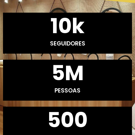
10
k
SEGUIDORES
5
M
PESSOAS
500